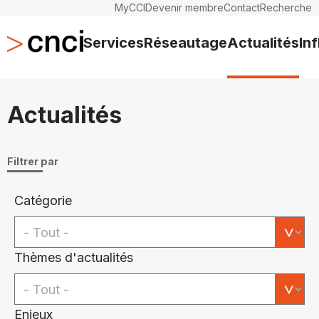
MyCCI
Devenir membre
Contact
Recherche
Services
Réseautage
Actualités
In
Actualités
Filtrer par
Catégorie
Thèmes d'actualités
Enjeux