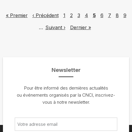
Pagination
First page
Previous page
Page
Page
Page
Page
Page
Page
Page
Page
Pag
« Premier
‹ Précédent
1
2
3
4
5
6
7
8
9
Next page
Last page
…
Suivant ›
Dernier »
Newsletter
Pour être informé des dernières actualités
ou événements organisés par la CNCI, inscrivez-
vous à notre newsletter.