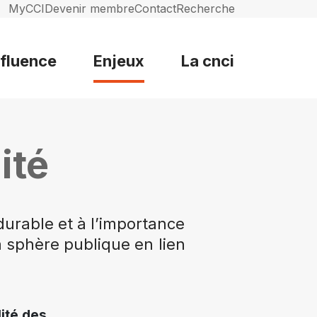
MyCCI
Devenir membre
Contact
Recherche
nfluence
Enjeux
La cnci
ité
urable et à l’importance
a sphère publique en lien
ité des