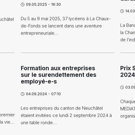
09.05.2025 - 16:30
14.03
Du 5 au 9 mai 2025, 37 lycéens à La Chaux-
uchâtel
La Ban
de-Fonds se lancent dans une aventure
la Cha
entrepreneuriale…
de l’in
Formation aux entreprises
Prix 
sur le surendettement des
202
employé-e-s
03.0
04.09.2024 - 07:10
Chaque
Les entreprises du canton de Neuchâtel
MEDIAT
 premier
étaient invitées ce lundi 2 septembre 2024 à
organi
 la vie…
une table ronde…