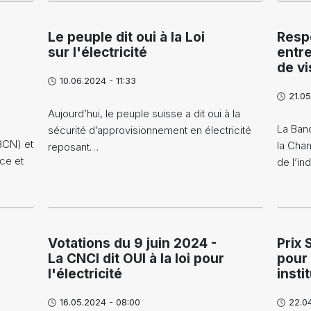
Le peuple dit oui à la Loi
Respo
sur l'électricité
entr
de vi
10.06.2024 - 11:33
21.05
Aujourd’hui, le peuple suisse a dit oui à la
La Ban
sécurité d’approvisionnement en électricité
BCN) et
la Cha
reposant…
ce et
de l’in
Votations du 9 juin 2024 -
Prix 
La CNCI dit OUI à la loi pour
pour
l'électricité
insti
16.05.2024 - 08:00
22.0