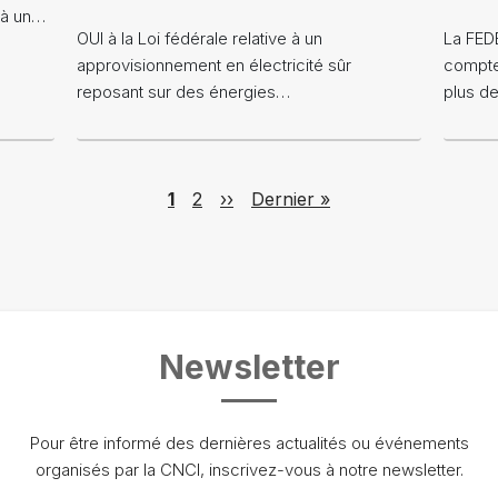
e à un…
OUI à la Loi fédérale relative à un
La FED
approvisionnement en électricité sûr
compte
reposant sur des énergies…
plus d
Page
Page
Next page
Last page
1
2
››
Dernier »
Newsletter
Pour être informé des dernières actualités ou événements
organisés par la CNCI, inscrivez-vous à notre newsletter.