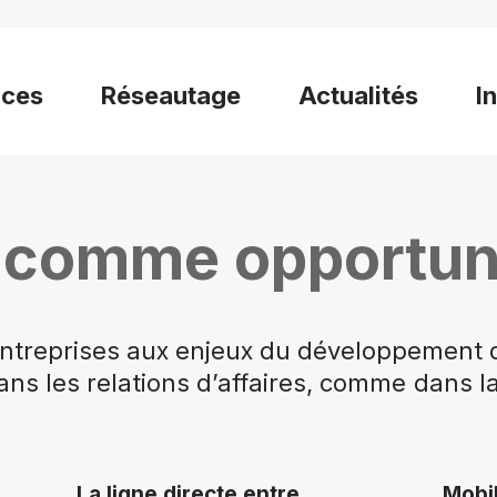
ices
Réseautage
Actualités
I
é comme opportun
 entreprises aux enjeux du développement d
ns les relations d’affaires, comme dans l
La ligne directe entre
Mobil