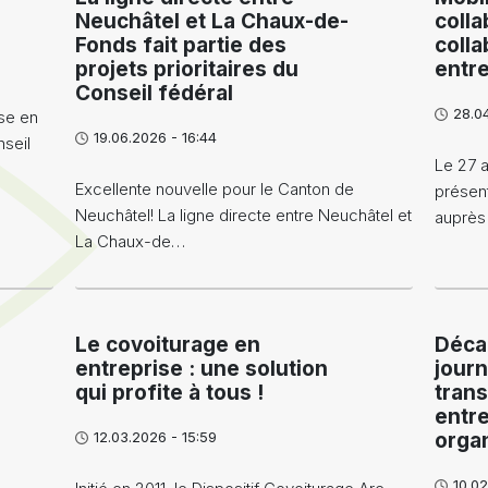
Neuchâtel et La Chaux-de-
colla
Fonds fait partie des
colla
projets prioritaires du
entr
Conseil fédéral
28.0
ise en
19.06.2026 - 16:44
seil
Le 27 a
Excellente nouvelle pour le Canton de
présen
Neuchâtel! La ligne directe entre Neuchâtel et
auprè
La Chaux-de…
Le covoiturage en
Décar
entreprise : une solution
journ
qui profite à tous !
trans
entre
12.03.2026 - 15:59
orga
10.02