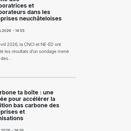
boratrices et
borateurs dans les
eprises neuchâteloises
4.2026 - 14:55
vril 2026, la CNCI et NE-ED ont
té les résultats d’un sondage mené
s des…
bone ta boîte : une
ée pour accélérer la
ition bas carbone des
prises et
nisations
.2026 - 14:26