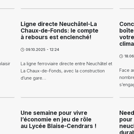
Ligne directe Neuchâtel-La
Conc
Chaux-de-Fonds: le compte
boîte
à rebours est enclenché!
votr
clima
09.10.2025 - 12:24
18.06
aisir
La ligne ferroviaire directe entre Neuchâtel et
Face au
La Chaux-de-Fonds, avec la construction
nombre
d’une gare…
s’enga
Une semaine pour vivre
Need
l’économie en jeu de rôle
pour
au Lycée Blaise-Cendrars !
neuch
durab