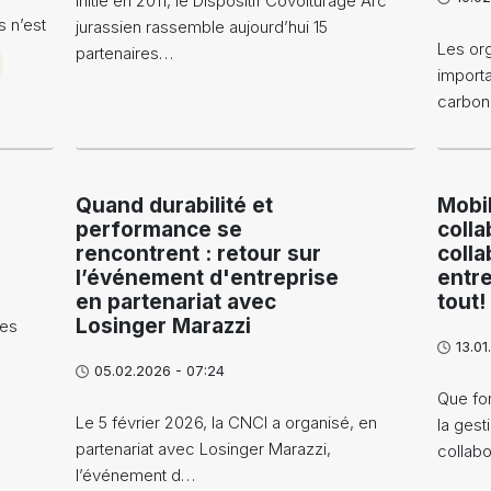
Initié en 2011, le Dispositif Covoiturage Arc
s n’est
jurassien rassemble aujourd’hui 15
Les org
partenaires…
importa
carbo
Quand durabilité et
Mobil
performance se
colla
rencontrent : retour sur
colla
l’événement d'entreprise
entre
en partenariat avec
tout!
Losinger Marazzi
ses
13.01
05.02.2026 - 07:24
Que fon
Le 5 février 2026, la CNCI a organisé, en
la gest
partenariat avec Losinger Marazzi,
collabo
l’événement d…