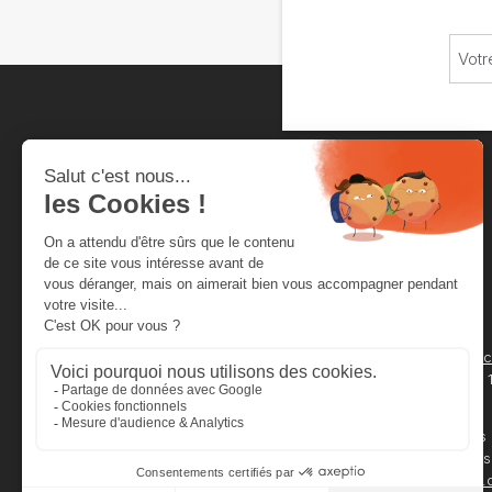
Chambre neuchâteloise
du commerce et de l'industrie
Rue de la Serre 4
Secrétariat
Case Postale 2012
cnci@cnci.
2001 Neuchâtel
032 727 24 
Horaires
Service des
08h00 - 11h30
légalisations
13h30 - 16h30
legal@cnci.