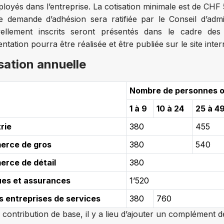
ployés dans l’entreprise. La cotisation minimale est de CHF 
e demande d’adhésion sera ratifiée par le Conseil d’admi
ellement inscrits seront présentés dans le cadre de
ntation pourra être réalisée et être publiée sur le site inte
sation annuelle
Nombre de personnes 
1 à 9
10 à 24
25 à 4
rie
380
455
rce de gros
380
540
rce de détail
380
es et assurances
1’520
s entreprises de services
380
760
e contribution de base, il y a lieu d’ajouter un complément