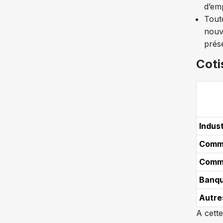
d’em
Tout
nouv
prése
Coti
Indust
Comme
Comme
Banqu
Autre
A cett