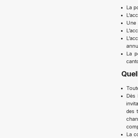
La p
L’acc
Une a
L’acc
L’ac
annu
La p
canto
Quel
Tout
Dès 
invit
des 
chang
comp
La c