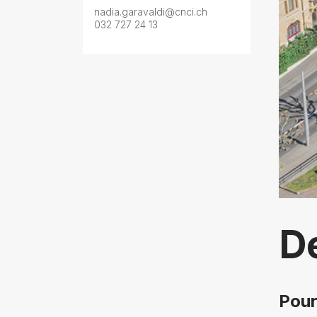
nadia.garavaldi@cnci.ch
032 727 24 13
D
Pour