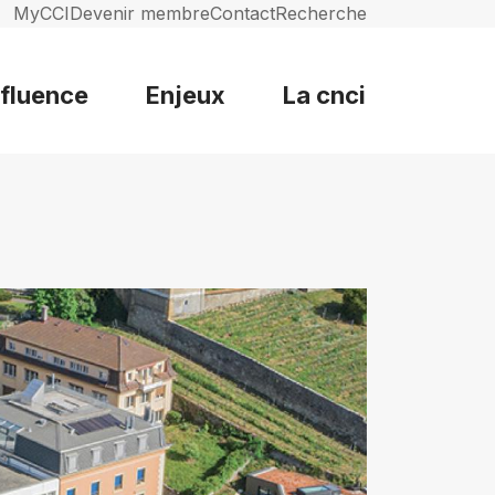
MyCCI
Devenir membre
Contact
Recherche
nfluence
Enjeux
La cnci