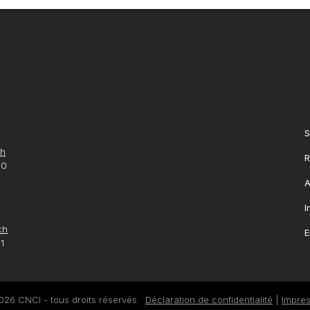
S
ch
R
10
A
I
ch
E
1
026 CNCI - tous droits réservés
Déclaration de confidentialité
|
Impre