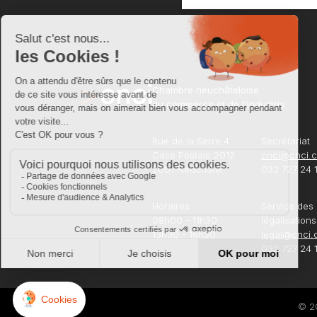
Chambre neuchâteloise
du commerce et de l'industrie
Rue de la Serre 4
Secrétariat
Case Postale 2012
cnci@cnci.
2001 Neuchâtel
032 727 24 
Horaires
Service des
08h00 - 11h30
légalisations
13h30 - 16h30
legal@cnci.
032 727 24 1
© 2