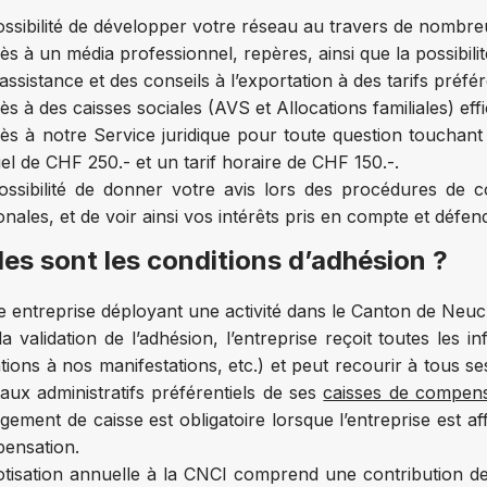
ossibilité de développer votre réseau au travers de nombr
ès à un média professionnel, repères, ainsi que la possibili
ssistance et des conseils à l’exportation à des tarifs préfér
ès à des caisses sociales (AVS et Allocations familiales) ef
cès à notre Service juridique pour toute question touchant
el de CHF 250.- et un tarif horaire de CHF 150.-.
ossibilité de donner votre avis lors des procédures de c
nales, et de voir ainsi vos intérêts pris en compte et défen
les sont les conditions d’adhésion ?
e entreprise déployant une activité dans le Canton de Neuc
la validation de l’adhésion, l’entreprise reçoit toutes les
ations à nos manifestations, etc.) et peut recourir à tous s
taux administratifs préférentiels de ses
caisses de compen
ement de caisse est obligatoire lorsque l’entreprise est af
ensation.
otisation annuelle à la CNCI comprend une contribution de b