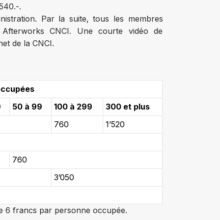
540.-.
nistration. Par la suite, tous les membres
s Afterworks CNCI. Une courte vidéo de
rnet de la CNCI.
occupées
9
50 à 99
100 à 299
300 et plus
760
1’520
760
3’050
 de 6 francs par personne occupée.