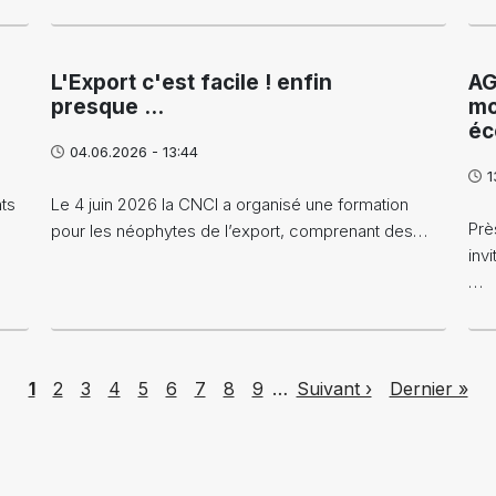
L'Export c'est facile ! enfin
AG
presque ...
mo
éc
04.06.2026 - 13:44
1
nts
Le 4 juin 2026 la CNCI a organisé une formation
Prè
pour les néophytes de l’export, comprenant des…
inv
…
Page
Page
Page
Page
Page
Page
Page
Page
Page
Next page
Last page
1
2
3
4
5
6
7
8
9
…
Suivant ›
Dernier »