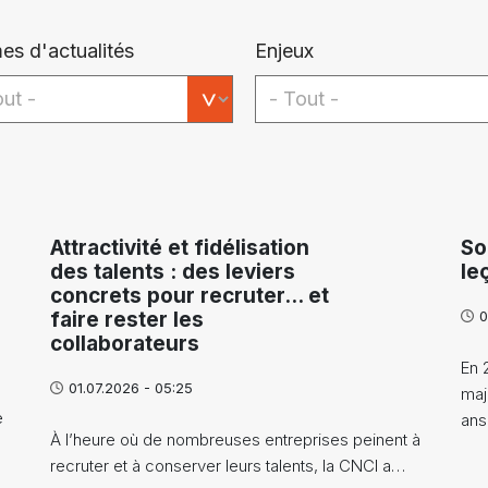
es d'actualités
Enjeux
Attractivité et fidélisation
So
des talents : des leviers
le
concrets pour recruter… et
faire rester les
0
collaborateurs
En 
01.07.2026 - 05:25
maj
e
an
À l’heure où de nombreuses entreprises peinent à
recruter et à conserver leurs talents, la CNCI a…