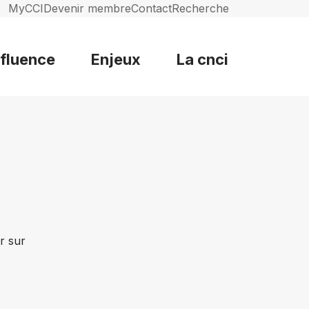
MyCCI
Devenir membre
Contact
Recherche
nfluence
Enjeux
La cnci
r sur