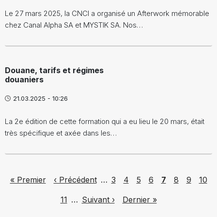
Le 27 mars 2025, la CNCI a organisé un Afterwork mémorable
chez Canal Alpha SA et MYSTIK SA. Nos…
Douane, tarifs et régimes
douaniers
21.03.2025 - 10:26
La 2e édition de cette formation qui a eu lieu le 20 mars, était
très spécifique et axée dans les…
Pagination
First page
Previous page
Page
Page
Page
Page
Page
Page
Page
Page
« Premier
‹ Précédent
…
3
4
5
6
7
8
9
10
Page
Next page
Last page
11
…
Suivant ›
Dernier »