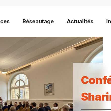
ices
Réseautage
Actualités
I
Confé
Shari