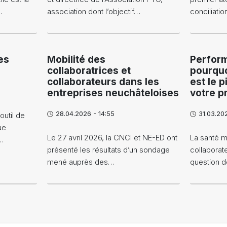
…
association dont l’objectif…
conciliatio
es
Mobilité des
Perform
collaboratrices et
pourquo
collaborateurs dans les
est le p
entreprises neuchâteloises
votre p
28.04.2026 - 14:55
31.03.20
outil de
ue
Le 27 avril 2026, la CNCI et NE-ED ont
La santé m
…
présenté les résultats d’un sondage
collaborat
mené auprès des…
question d