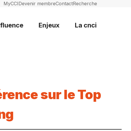
MyCCI
Devenir membre
Contact
Recherche
nfluence
Enjeux
La cnci
rence sur le Top
ng