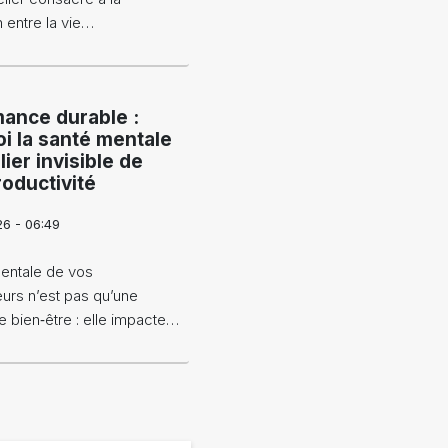
n entre la vie…
ance durable :
i la santé mentale
ilier invisible de
roductivité
26 - 06:49
entale de vos
eurs n’est pas qu’une
e bien‑être : elle impacte…