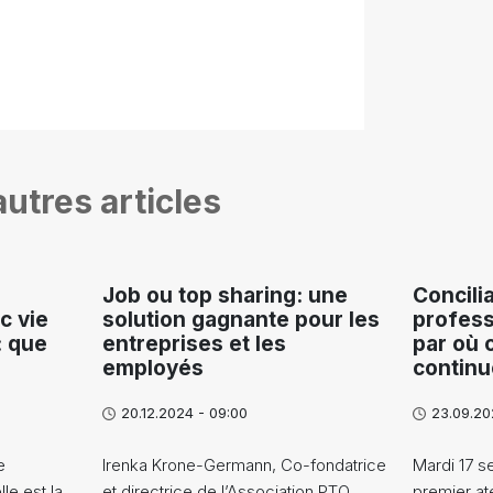
utres articles
Job ou top sharing: une
Concilia
c vie
solution gagnante pour les
profess
: que
entreprises et les
par où 
employés
continu
20.12.2024 - 09:00
23.09.20
e
Irenka Krone-Germann, Co-fondatrice
Mardi 17 s
le est la
et directrice de l’Association PTO,
premier at