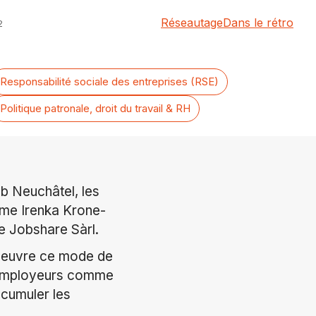
Réseautage
Dans le rétro
2
Responsabilité sociale des entreprises (RSE)
Politique patronale, droit du travail & RH
b Neuchâtel, les
Mme Irenka Krone-
e Jobshare Sàrl.
 oeuvre ce mode de
s employeurs comme
 cumuler le
s