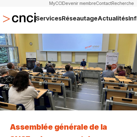
MyCCI
Devenir membre
Contact
Recherche
Services
Réseautage
Actualités
In
Assemblée générale de la