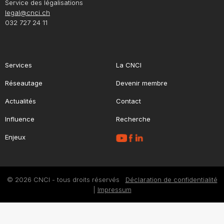
Service des légalisations
legal@cnci.ch
032 727 24 11
Services
La CNCI
Réseautage
Devenir membre
Actualités
Contact
Influence
Recherche
Enjeux
© 2026 CNCI - tous droits réservés
Déclaration de confidentialité
|
Impressum