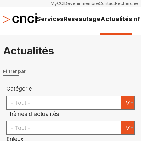
MyCCI
Devenir membre
Contact
Recherche
Services
Réseautage
Actualités
In
Actualités
Filtrer par
Catégorie
Thèmes d'actualités
Enjeux