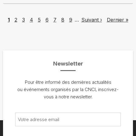
Pagination
Page
Page
Page
Page
Page
Page
Page
Page
Page
Next page
Last page
1
2
3
4
5
6
7
8
9
…
Suivant ›
Dernier »
Newsletter
Pour être informé des dernières actualités
ou événements organisés par la CNCI, inscrivez-
vous à notre newsletter.