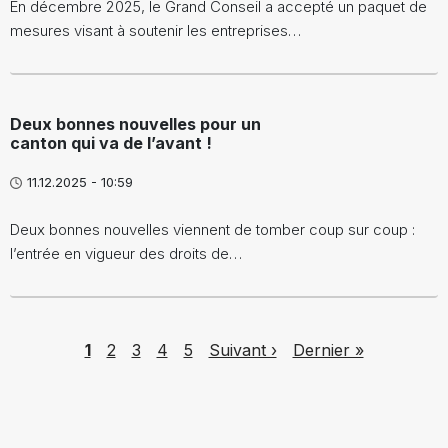
En décembre 2025, le Grand Conseil a accepté un paquet de
mesures visant à soutenir les entreprises…
Deux bonnes nouvelles pour un
canton qui va de l’avant !
11.12.2025 - 10:59
Deux bonnes nouvelles viennent de tomber coup sur coup :
l’entrée en vigueur des droits de…
Pagination
Page
Page
Page
Page
Page
Next page
Last page
1
2
3
4
5
Suivant ›
Dernier »