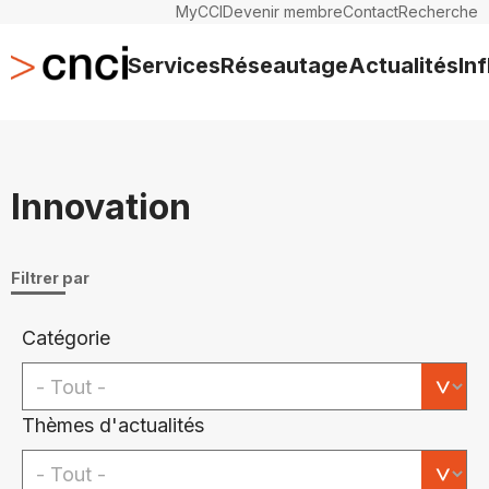
MyCCI
Devenir membre
Contact
Recherche
Services
Réseautage
Actualités
In
Innovation
Filtrer par
Catégorie
Thèmes d'actualités