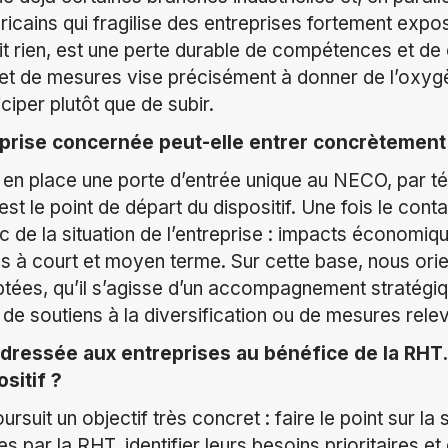
icains qui fragilise des entreprises fortement expos
fait rien, est une perte durable de compétences et de
et de mesures vise précisément à donner de l’oxygè
iciper plutôt que de subir.
ise concernée peut-elle entrer concrètement d
en place une porte d’entrée unique au NECO, par té
t le point de départ du dispositif. Une fois le conta
c de la situation de l’entreprise : impacts économiq
 à court et moyen terme. Sur cette base, nous orie
tées, qu’il s’agisse d’un accompagnement stratégiq
, de soutiens à la diversification ou de mesures rel
dressée aux entreprises au bénéfice de la RHT.
sitif ?
rsuit un objectif très concret : faire le point sur la 
 par la RHT, identifier leurs besoins prioritaires et 