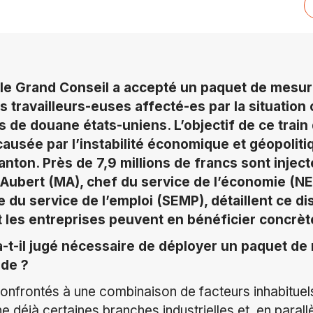
e Grand Conseil a accepté un paquet de mesure
es travailleurs-euses affecté-es par la situation
ts de douane états-uniens. L’objectif de ce trai
 causée par l’instabilité économique et géopolit
canton. Près de 7,9 millions de francs sont injec
 Aubert (MA), chef du service de l’économie (N
e du service de l’emploi (SEMP), détaillent ce dis
 les entreprises peuvent en bénéficier concrè
a-t-il jugé nécessaire de déployer un paquet d
ade ?
frontés à une combinaison de facteurs inhabituels
e déjà certaines branches industrielles et, en parall