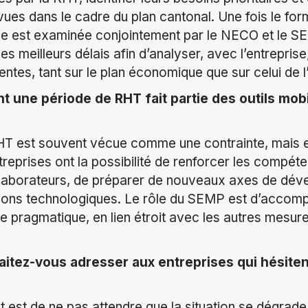
ues dans le cadre du plan cantonal. Une fois le for
rise est examinée conjointement par le NECO et le 
es meilleurs délais afin d’analyser, avec l’entreprise,
nentes, tant sur le plan économique que sur celui de l
t une période de RHT fait partie des outils mo
T est souvent vécue comme une contrainte, mais el
treprises ont la possibilité de renforcer les compét
ollaborateurs, de préparer de nouveaux axes de dé
utions technologiques. Le rôle du SEMP est d’accom
pragmatique, en lien étroit avec les autres mesure
tez-vous adresser aux entreprises qui hésiten
 est de ne pas attendre que la situation se dégrade