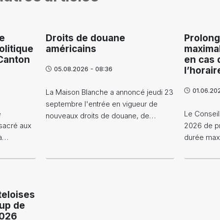
ue
Droits de douane
Prolong
litique
américains
maximal
 Canton
en cas 
05.08.2026 - 08:36
l’horair
01.06.20
La Maison Blanche a annoncé jeudi 23
septembre l'entrée en vigueur de
é
Le Conseil
nouveaux droits de douane, de…
nsacré aux
2026 de pr
 à…
durée max
teloises
oup de
2026