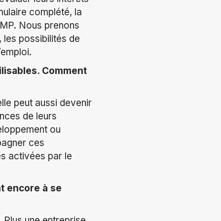
mulaire complété, la
SEMP. Nous prenons
 les possibilités de
’emploi.
bilisables. Comment
le peut aussi devenir
ences de leurs
veloppement ou
pagner ces
s activées par le
t encore à se
. Plus une entreprise