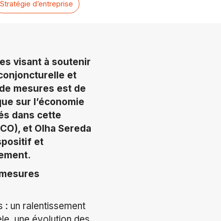
Stratégie d’entreprise
s visant à soutenir
 conjoncturelle et
n de mesures est de
ique sur l’économie
tés dans cette
ECO), et Olha Sereda
positif et
tement.
e mesures
 : un ralentissement
èle, une évolution des