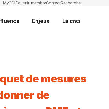
MyCCI
Devenir membre
Contact
Recherche
nfluence
Enjeux
La cnci
quet de mesures
donner de