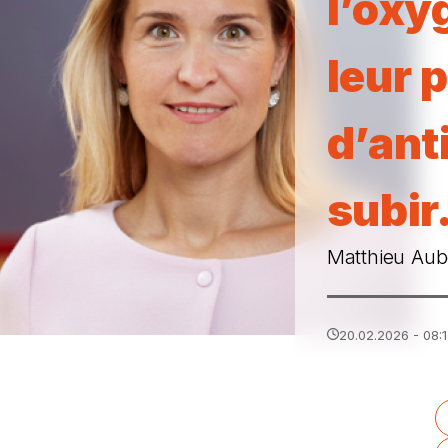
l’oxy
leur 
d’ant
subir
Matthieu Aube
20.02.2026 - 08: