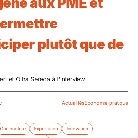
gène aux PME et
permettre
iciper plutôt que de
.
rt et Olha Sereda à l'interview
Actualités
Economie pratique
17
Conjoncture
Exportation
Innovation