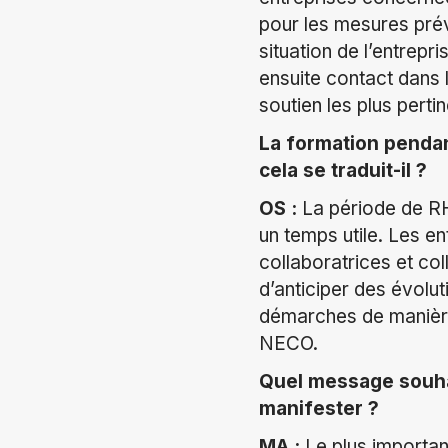
pour les mesures prév
situation de l’entrep
ensuite contact dans l
soutien les plus perti
La formation pendan
cela se traduit-il ?
OS :
La période de RH
un temps utile. Les en
collaboratrices et c
d’anticiper des évol
démarches de manière 
NECO.
Quel message souhai
manifester ?
MA :
Le plus important