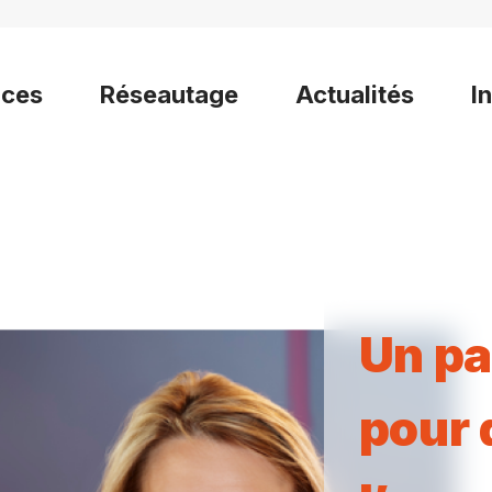
ices
Réseautage
Actualités
I
Un pa
pour 