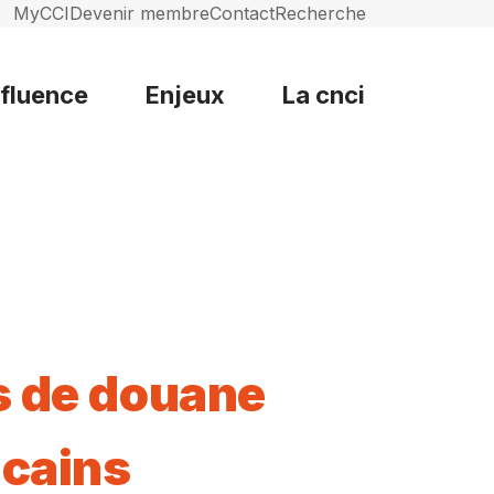
MyCCI
Devenir membre
Contact
Recherche
nfluence
Enjeux
La cnci
s de douane
cains