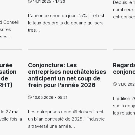
14.11.2025 - 17:23
Depuis le 1
nombreux 
L’annonce choc du jour : 15% ! Tel est
entreprise
d Conseil
le taux des droits de douane qui sera
sures
très…
rises…
durée
Conjoncture: Les
Regards
sation
entreprises neuchâteloises
conjonc
 de
anticipent un net coup de
(RHT)
frein pour l’année 2026
31.10.202
13.05.2026 - 05:21
L'édition 
sur la conj
 le 27 mai
Les entreprises neuchâteloises tirent
les relati
lle fois la
un bilan contrasté de 2025 ; l’industrie
a traversé une année…