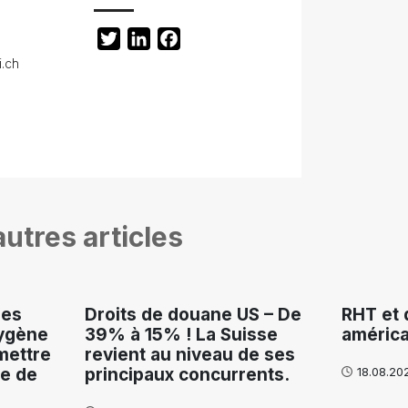
Twitter
LinkedIn
Facebook
i.ch
utres articles
res
Droits de douane US – De
RHT et 
xygène
39% à 15% ! La Suisse
américa
mettre
revient au niveau de ses
ue de
principaux concurrents.
18.08.202