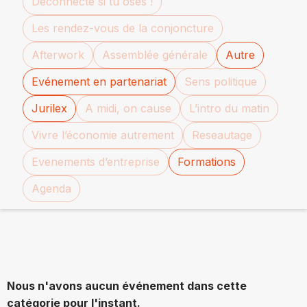
Déconnecte si tu oses !
Les rendez-vous de la conjoncture
Afterwork
Assemblée générale
Autre
Evénement en partenariat
Sens politique
Jurilex
A midi, on cause
L’intro du matin
Vivre l’économie autrement
Reseautage
Evenements d’entreprise
Formations
Agenda
Nous n'avons aucun événement dans cette
catégorie pour l'instant.