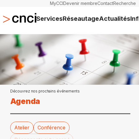
MyCCI
Devenir membre
Contact
Recherche
Services
Réseautage
Actualités
In
Découvrez nos prochains événements
Agenda
Atelier
Conférence