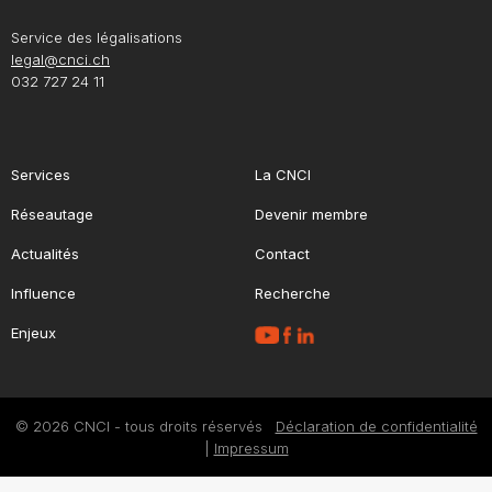
Service des légalisations
legal@cnci.ch
032 727 24 11
Services
La CNCI
Réseautage
Devenir membre
Actualités
Contact
Influence
Recherche
Enjeux
© 2026 CNCI - tous droits réservés
Déclaration de confidentialité
|
Impressum