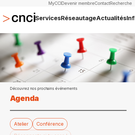
MyCCI
Devenir membre
Contact
Recherche
Services
Réseautage
Actualités
In
Découvrez nos prochains événements
Agenda
Atelier
Conférence