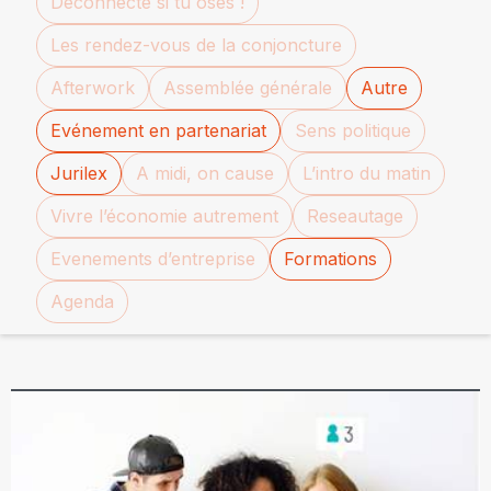
Déconnecte si tu oses !
Les rendez-vous de la conjoncture
Afterwork
Assemblée générale
Autre
Evénement en partenariat
Sens politique
Jurilex
A midi, on cause
L’intro du matin
Vivre l’économie autrement
Reseautage
Evenements d’entreprise
Formations
Agenda