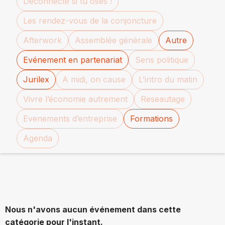
Déconnecte si tu oses !
Les rendez-vous de la conjoncture
Afterwork
Assemblée générale
Autre
Evénement en partenariat
Sens politique
Jurilex
A midi, on cause
L’intro du matin
Vivre l’économie autrement
Reseautage
Evenements d’entreprise
Formations
Agenda
Nous n'avons aucun événement dans cette
catégorie pour l'instant.