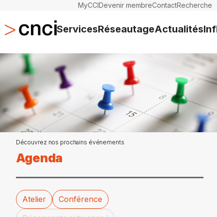
MyCCI
Devenir membre
Contact
Recherche
Services
Réseautage
Actualités
In
Découvrez nos prochains événements
Agenda
Atelier
Conférence