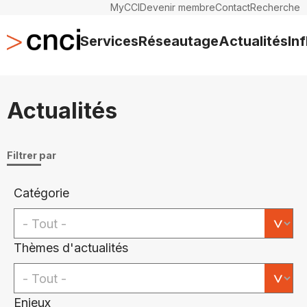
MyCCI
Devenir membre
Contact
Recherche
Services
Réseautage
Actualités
In
Actualités
Filtrer par
Catégorie
Thèmes d'actualités
Enjeux