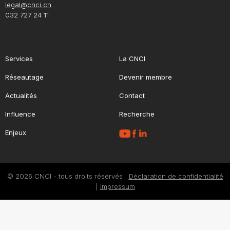
legal@cnci.ch
032 727 24 11
Services
La CNCI
Réseautage
Devenir membre
Actualités
Contact
Influence
Recherche
Enjeux
© 2026 CNCI - tous droits réservés
Déclaration de confidentialité
|
Impressum