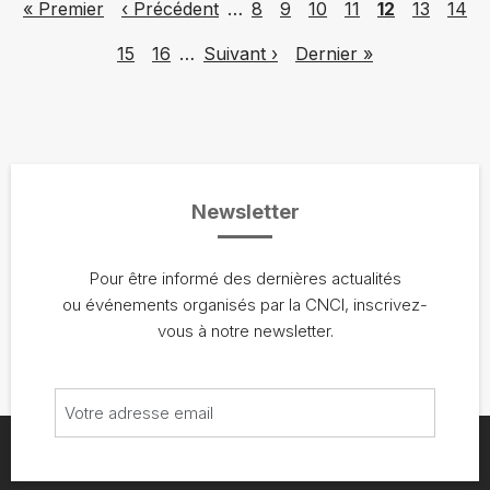
First page
Previous page
Page
Page
Page
Page
Page
Page
Page
« Premier
‹ Précédent
…
8
9
10
11
12
13
14
Page
Page
Next page
Last page
15
16
…
Suivant ›
Dernier »
Newsletter
Pour être informé des dernières actualités
ou événements organisés par la CNCI, inscrivez-
vous à notre newsletter.