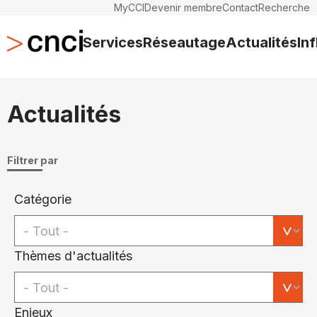
MyCCI
Devenir membre
Contact
Recherche
Services
Réseautage
Actualités
In
Actualités
Filtrer par
Catégorie
Thèmes d'actualités
Enjeux