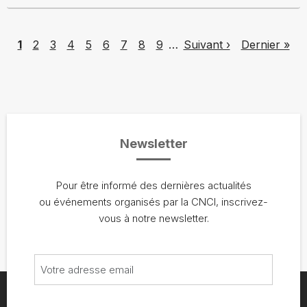
Pagination
Page
Page
Page
Page
Page
Page
Page
Page
Page
Next page
Last page
1
2
3
4
5
6
7
8
9
…
Suivant ›
Dernier »
Newsletter
Pour être informé des dernières actualités
ou événements organisés par la CNCI, inscrivez-
vous à notre newsletter.