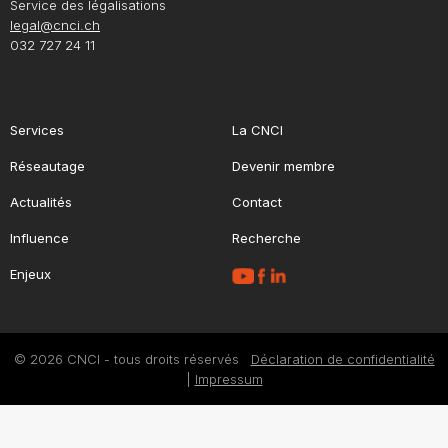
Service des légalisations
legal@cnci.ch
032 727 24 11
Services
La CNCI
Réseautage
Devenir membre
Actualités
Contact
Influence
Recherche
Enjeux
© 2026 CNCI - tous droits réservés
Déclaration de confidentialité
|
Impressum