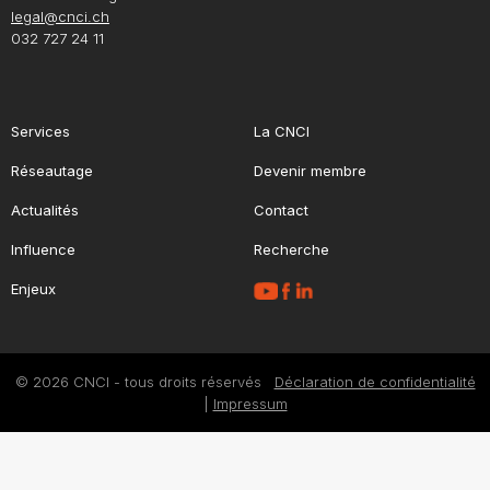
legal@cnci.ch
032 727 24 11
Services
La CNCI
Réseautage
Devenir membre
Actualités
Contact
Influence
Recherche
Enjeux
© 2026 CNCI - tous droits réservés
Déclaration de confidentialité
|
Impressum