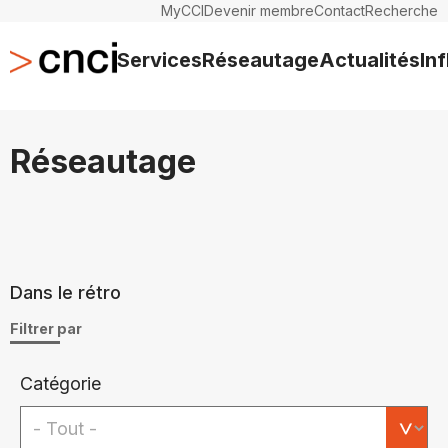
MyCCI
Devenir membre
Contact
Recherche
Services
Réseautage
Actualités
In
Réseautage
Dans le rétro
Filtrer par
Catégorie