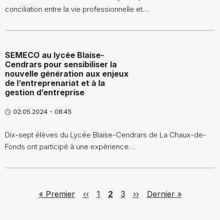
conciliation entre la vie professionnelle et…
SEMECO au lycée Blaise-
Cendrars pour sensibiliser la
nouvelle génération aux enjeux
de l’entreprenariat et à la
gestion d’entreprise
02.05.2024 - 08:45
Dix-sept élèves du Lycée Blaise-Cendrars de La Chaux-de-
Fonds ont participé à une expérience…
Pagination
First page
Previous page
Page
Page
Page
Next page
Last page
« Premier
‹‹
1
2
3
››
Dernier »