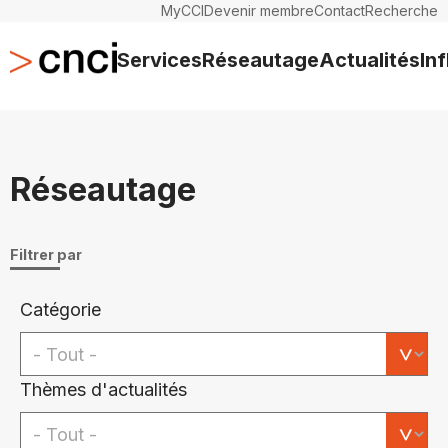
MyCCI
Devenir membre
Contact
Recherche
Services
Réseautage
Actualités
In
Réseautage
Filtrer par
Catégorie
Thèmes d'actualités