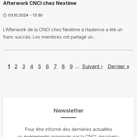
Afterwork CNCI chez Nextime
03.10.2024 - 13:30
L’Afterwork de la CNCI chez Nextime à Hauterive a été un
franc succès. Les membres ont partagé un…
Pagination
Page
Page
Page
Page
Page
Page
Page
Page
Page
Next page
Last page
1
2
3
4
5
6
7
8
9
…
Suivant ›
Dernier »
Newsletter
Pour être informé des dernières actualités
ou événements organisés par la CNCI, inscrivez-