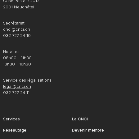
Case Postale 2012
2001 Neuchâtel
Secrétariat
cnci@cnci.ch
032 727 24 10
Horaires
08h00 - 11h30
13h30 - 16h30
Service des légalisations
legal@cnci.ch
032 727 24 11
Services
La CNCI
Réseautage
Devenir membre