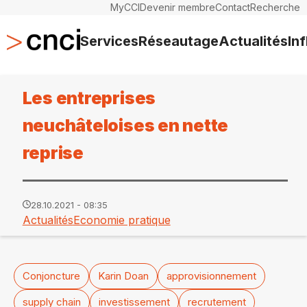
MyCCI
Devenir membre
Contact
Recherche
Services
Réseautage
Actualités
In
Les entreprises
neuchâteloises en nette
reprise
28.10.2021 - 08:35
Actualités
Economie pratique
Conjoncture
Karin Doan
approvisionnement
supply chain
investissement
recrutement