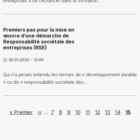
entreprises à se (re)lancer dans la formation…
Premiers pas pour la mise en
œuvre d’une démarche de
Responsabilité sociétale des
entreprises (RSE)
30.01.2020 - 12:00
Qui n’a jamais entendu les termes de « développement durable
» ou de « responsabilité sociétale des…
Pagination
First page
Previous page
Page
Page
Page
Page
Page
Page
Page
Page
Page
« Premier
‹‹
…
7
8
9
10
11
12
13
14
15