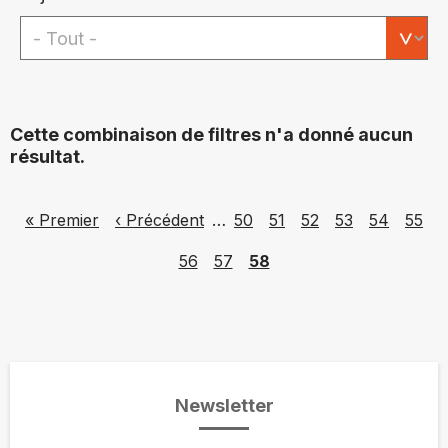
Cette combinaison de filtres n'a donné aucun
résultat.
Pagination
First page
Previous page
Page
Page
Page
Page
Page
Page
« Premier
‹ Précédent
…
50
51
52
53
54
55
Page
Page
Page
56
57
58
Newsletter