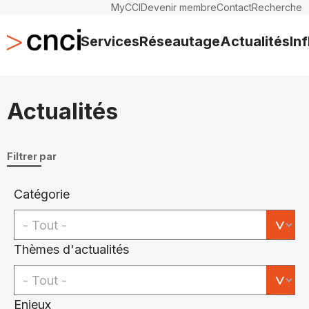
MyCCI
Devenir membre
Contact
Recherche
Services
Réseautage
Actualités
In
Actualités
Filtrer par
Catégorie
Thèmes d'actualités
Enjeux