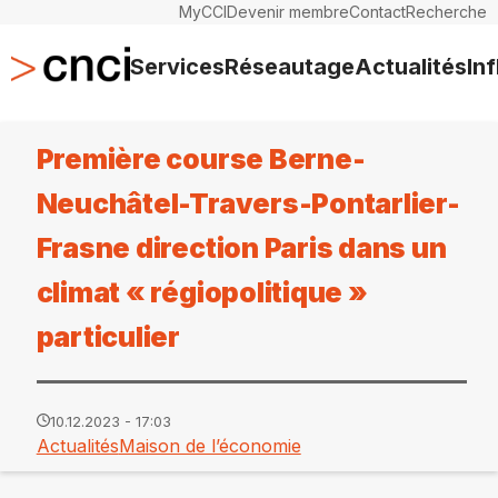
MyCCI
Devenir membre
Contact
Recherche
Services
Réseautage
Actualités
In
Première course Berne-
Neuchâtel-Travers-Pontarlier-
Frasne direction Paris dans un
climat « régiopolitique »
particulier
10.12.2023 - 17:03
Actualités
Maison de l’économie