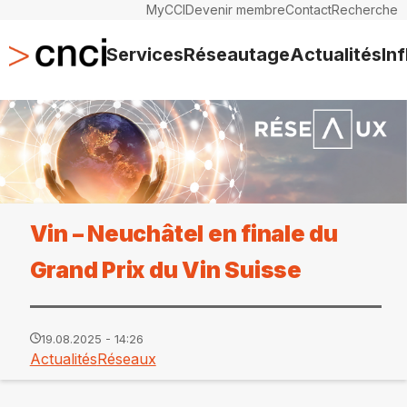
MyCCI
Devenir membre
Contact
Recherche
Services
Réseautage
Actualités
In
Vin – Neuchâtel en finale du
Grand Prix du Vin Suisse
19.08.2025 - 14:26
Actualités
Réseaux