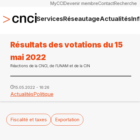
MyCCI
Devenir membre
Contact
Recherche
Services
Réseautage
Actualités
In
Résultats des votations du 15
mai 2022
Réactions de la CNCI, de l'UNAM et de la CIN
15.05.2022 - 16:26
Actualités
Politique
Fiscalité et taxes
Exportation