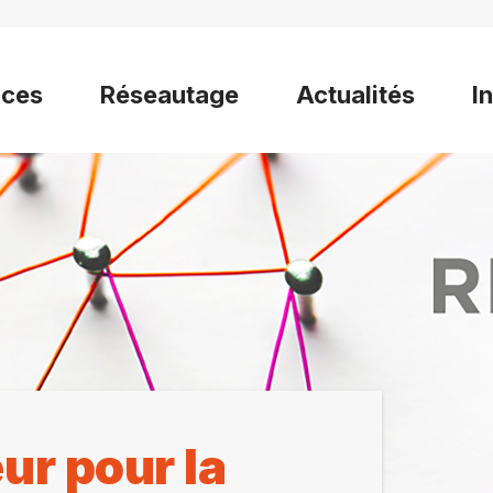
ices
Réseautage
Actualités
I
r pour la