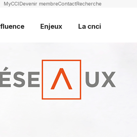
MyCCI
Devenir membre
Contact
Recherche
nfluence
Enjeux
La cnci