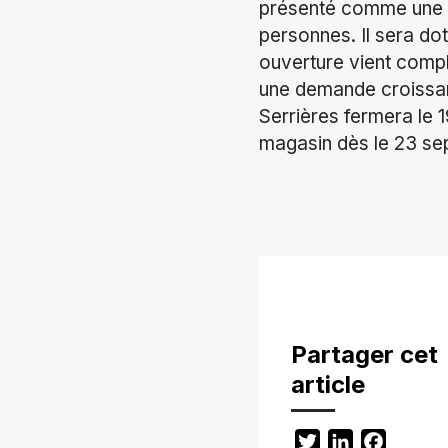
présenté comme une e
personnes. Il sera do
ouverture vient compl
une demande croissan
Serrières fermera le 1
magasin dès le 23 se
Partager cet
article
Twitter
LinkedIn
Facebo