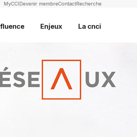
MyCCI
Devenir membre
Contact
Recherche
nfluence
Enjeux
La cnci