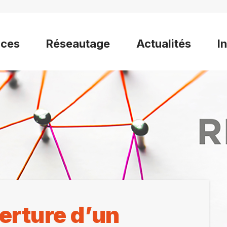
ices
Réseautage
Actualités
I
erture d’un