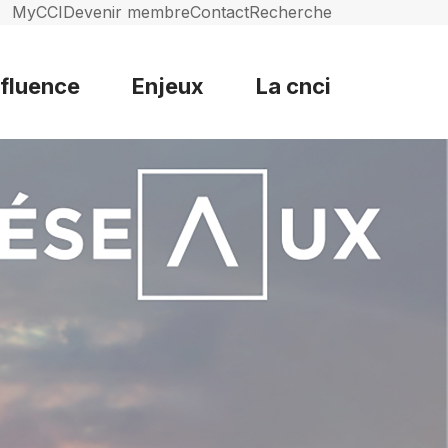
MyCCI
Devenir membre
Contact
Recherche
nfluence
Enjeux
La cnci