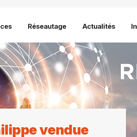
ices
Réseautage
Actualités
I
ilippe vendue