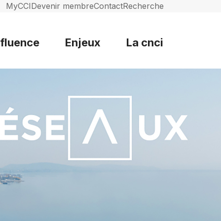
MyCCI
Devenir membre
Contact
Recherche
nfluence
Enjeux
La cnci