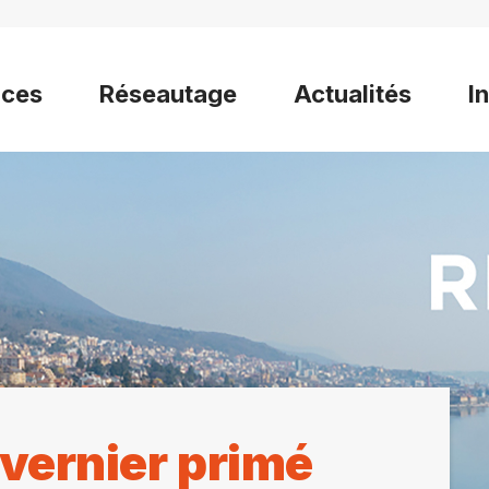
ices
Réseautage
Actualités
I
vernier primé