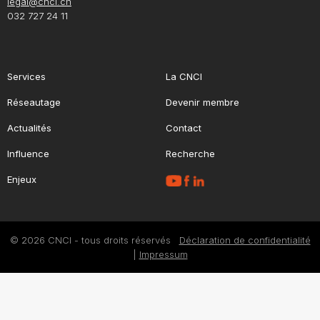
legal@cnci.ch
032 727 24 11
Services
La CNCI
Réseautage
Devenir membre
Actualités
Contact
Influence
Recherche
Enjeux
© 2026 CNCI - tous droits réservés
Déclaration de confidentialité
|
Impressum