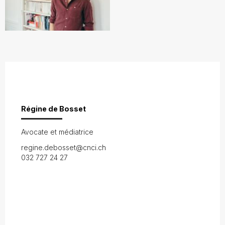
Régine de Bosset
Avocate et médiatrice
regine.debosset@cnci.ch
032 727 24 27