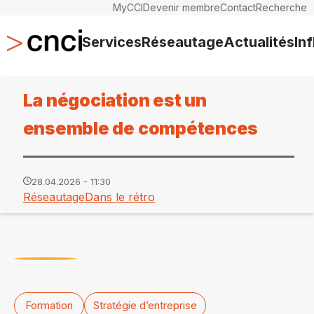
MyCCI
Devenir membre
Contact
Recherche
Services
Réseautage
Actualités
In
La négociation est un
ensemble de compétences
28.04.2026 - 11:30
Réseautage
Dans le rétro
Formation
Stratégie d’entreprise