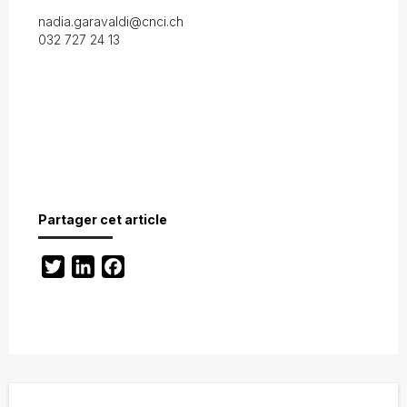
nadia.garavaldi@cnci.ch
032 727 24 13
Partager cet article
Twitter
LinkedIn
Facebook