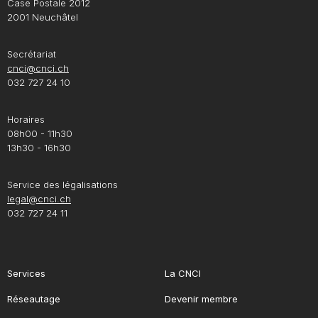
Case Postale 2012
2001 Neuchâtel
Secrétariat
cnci@cnci.ch
032 727 24 10
Horaires
08h00 - 11h30
13h30 - 16h30
Service des légalisations
legal@cnci.ch
032 727 24 11
Services
La CNCI
Réseautage
Devenir membre