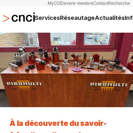
MyCCI
Devenir membre
Contact
Recherche
Services
Réseautage
Actualités
In
À la découverte du savoir-