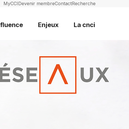
MyCCI
Devenir membre
Contact
Recherche
nfluence
Enjeux
La cnci