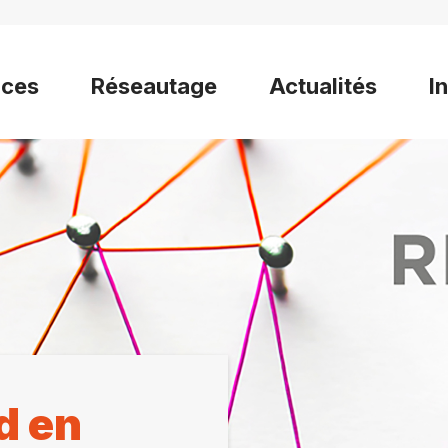
ices
Réseautage
Actualités
I
nd en