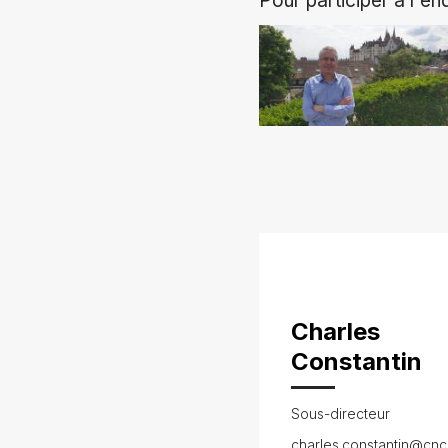
Pour participer à l'e
Charles
Constantin
Sous-directeur
charles.constantin@cnc