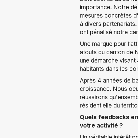
importance. Notre dém
mesures concrètes d’a
à divers partenariat
ont pénalisé notre ca
Une marque pour l’att
atouts du canton de N
une démarche visant à
habitants dans les c
Après 4 années de ba
croissance. Nous oeuv
réussirons qu'ensemb
résidentielle du terr
Quels feedbacks enr
votre activité ?
Un véritable intérêt p