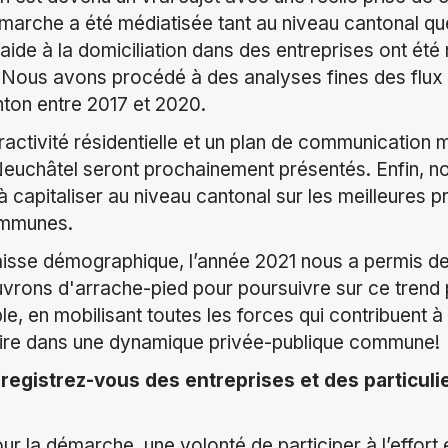
arche a été médiatisée tant au niveau cantonal qu
ide à la domiciliation dans des entreprises ont été 
s. Nous avons procédé à des analyses fines des flu
nton entre 2017 et 2020.
ractivité résidentielle et un plan de communication 
euchâtel seront prochainement présentés. Enfin, nous
 capitaliser au niveau cantonal sur les meilleures p
ommunes.
isse démographique, l’année 2021 nous a permis d
rons d'arrache-pied pour poursuivre sur ce trend p
le, en
mobilisant toutes les forces qui contribuent à l
itoire dans une dynamique privée-publique commune!
egistrez-vous des entreprises et des particulie
our la démarche, une volonté de participer à l’effort 