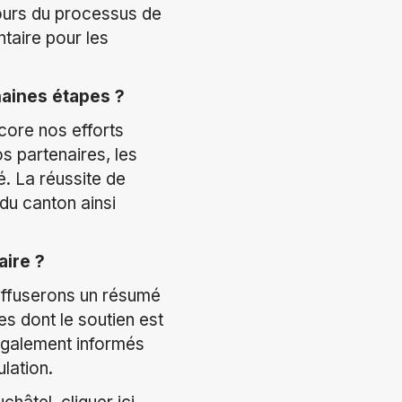
cours du processus de
taire pour les
haines étapes ?
core nos efforts
os partenaires, les
é. La réussite de
du canton ainsi
ire ?
iffuserons un résumé
s dont le soutien est
 également informés
ulation.