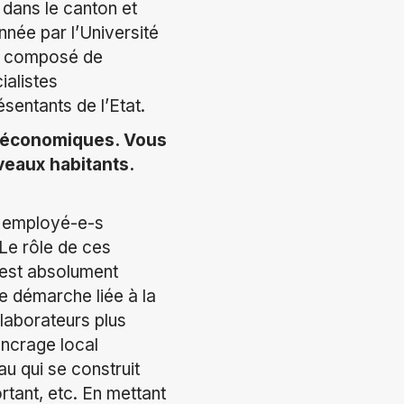
 dans le canton et
nnée par l’Université
n, composé de
ialistes
entants de l’Etat.
s économiques. Vous
veaux habitants.
es employé-e-s
 Le rôle de ces
n est absolument
e démarche liée à la
llaborateurs plus
ancrage local
u qui se construit
rtant, etc. En mettant