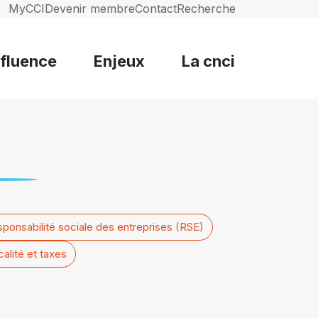
MyCCI
Devenir membre
Contact
Recherche
nfluence
Enjeux
La cnci
ponsabilité sociale des entreprises (RSE)
calité et taxes