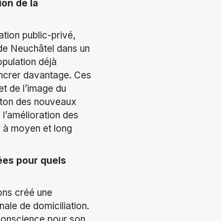
on de la
tion public-privé,
n de Neuchâtel dans un
opulation déjà
 ancrer davantage. Ces
t de l’image du
canton des nouveaux
 l’amélioration des
r à moyen et long
ées pour quels
ons créé une
nale de domiciliation.
e conscience pour son