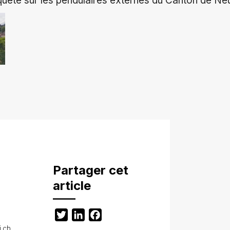
nquête sur les pendulaires externes du Canton de Ne
Partager cet
article
Twitter
LinkedIn
Facebook
i.ch