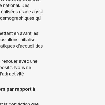
e national. Des
réalisées grâce aussi
x démographiques qui
mettant en avant les
 allons initialiser
ratiques d’accueil des
e renouer avec une
ositif. Nous ne
’attractivité
rs par rapport à
et la conviction que