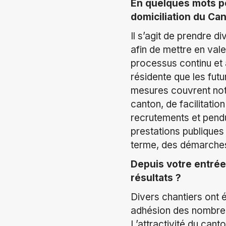
En quelques mots po
domiciliation du Ca
Il s’agit de prendre d
afin de mettre en vale
processus continu et a
résidente que les fut
mesures couvrent nota
canton, de facilitatio
recrutements et pendul
prestations publiques
terme, des démarches 
Depuis votre entrée
résultats ?
Divers chantiers ont 
adhésion des nombreux
L’attractivité du can