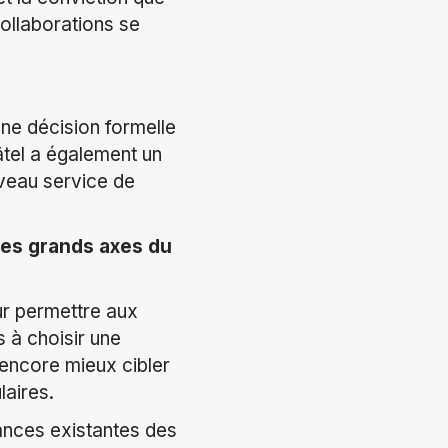
collaborations se
une décision formelle
âtel a également un
uveau service de
les grands axes du
ur permettre aux
 à choisir une
encore mieux cibler
aires.
ances existantes des