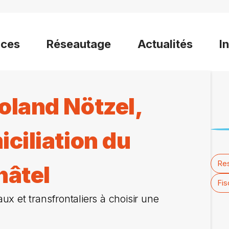
ices
Réseautage
Actualités
I
oland Nötzel,
iciliation du
Res
hâtel
Fis
x et transfrontaliers à choisir une