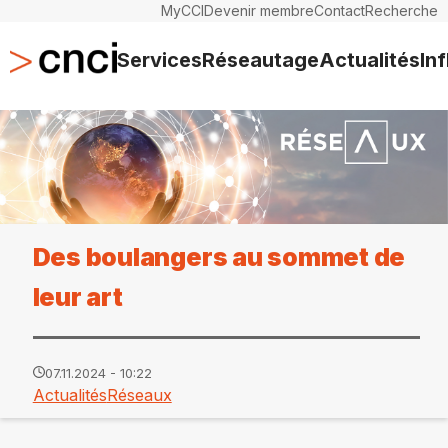
MyCCI
Devenir membre
Contact
Recherche
Services
Réseautage
Actualités
In
Des boulangers au sommet de
leur art
07.11.2024 - 10:22
Actualités
Réseaux