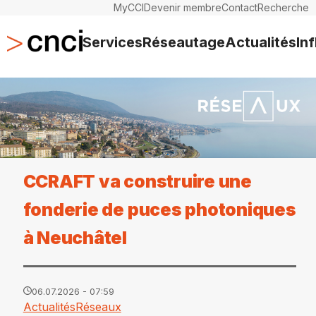
MyCCI
Devenir membre
Contact
Recherche
Services
Réseautage
Actualités
In
CCRAFT va construire une
fonderie de puces photoniques
à Neuchâtel
06.07.2026 - 07:59
Actualités
Réseaux