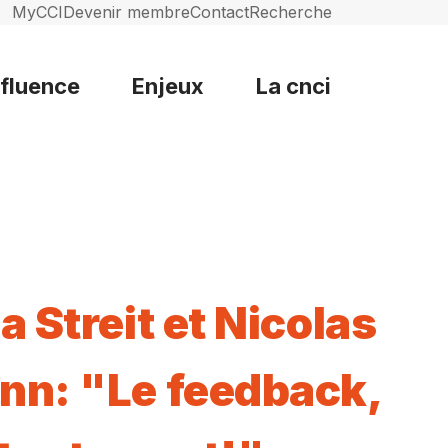
MyCCI
Devenir membre
Contact
Recherche
nfluence
Enjeux
La cnci
a Streit et Nicolas
n: "Le feedback,