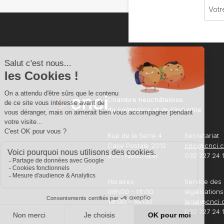
Chambre neuchâteloise
du commerce et de l'industrie
Rue de la Serre 4
Secrétariat
Case Postale 2012
cnci@cnci.
2001 Neuchâtel
032 727 24 
Horaires
Service des
08h00 - 11h30
légalisations
13h30 - 16h30
legal@cnci.
032 727 24 1