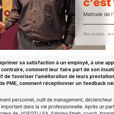
c'est
Matinale de 
20.03.2025 - 14:1
xprimer sa satisfaction à un employé, à une app
contraire, comment leur faire part de son insat
if de favoriser l’amélioration de leurs prestatio
 de PME, comment réceptionner un feedback néga
ent personnel, outil de management, déclencheur d
 important dans la vie professionnelle. Après un pa
teur de VOEGTLI SA, Sabrina Streit, coach, format