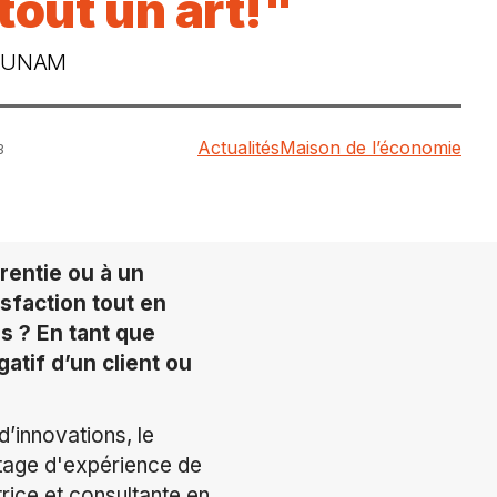
 tout un art!"
l'UNAM
Actualités
Maison de l’économie
3
rentie ou à un
isfaction tout en
ns ? En tant que
tif d’un client ou
’innovations, le
rtage d'expérience de
rice et consultante en