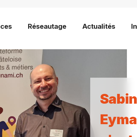
ices
Réseautage
Actualités
I
Sabin
Eyman