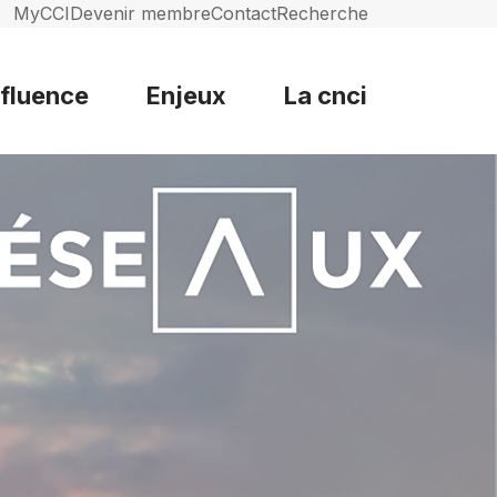
MyCCI
Devenir membre
Contact
Recherche
nfluence
Enjeux
La cnci