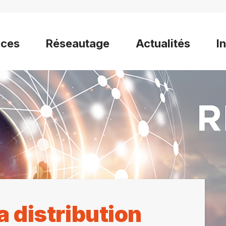
ices
Réseautage
Actualités
I
a distribution